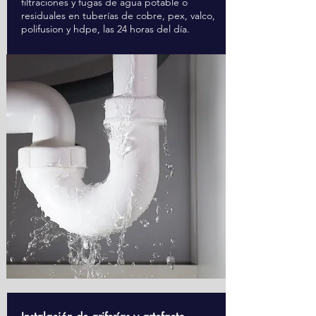
filtraciones y fugas de agua potable o
residuales en tuberías de cobre, pex, valco,
polifusion y hdpe, las 24 horas del día.