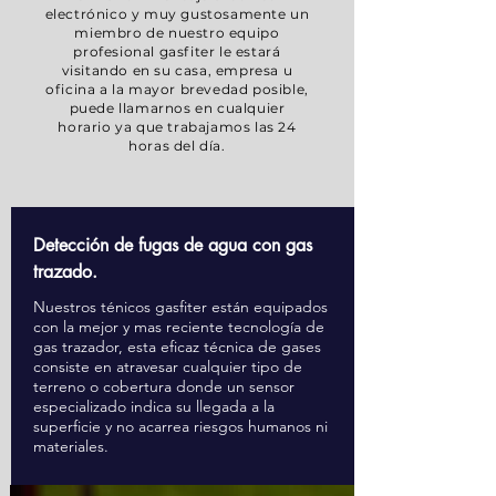
electrónico y muy gustosamente un
miembro de nuestro equipo
profesional gasfiter le estará
visitando en su casa, empresa u
oficina a la mayor brevedad posible,
puede llamarnos en cualquier
horario ya que trabajamos las 24
horas del día.
Detección de fugas de agua con gas
trazado.
Nuestros ténicos gasfiter están equipados
con la mejor y mas reciente tecnología de
gas trazador, esta eficaz técnica de gases
consiste en atravesar cualquier tipo de
terreno o cobertura donde un sensor
especializado indica su llegada a la
superficie y no acarrea riesgos humanos ni
materiales.