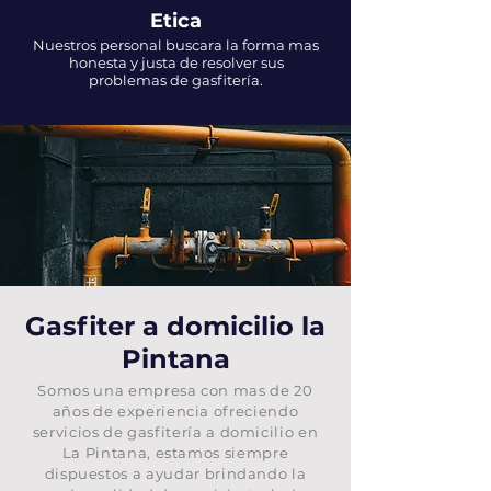
Etica
Nuestros personal buscara la forma mas
honesta y justa de resolver sus
problemas de gasfitería.
Gasfiter a domicilio la
Pintana
Somos una empresa con mas de 20
años de experiencia ofreciendo
servicios de gasfitería a domicilio en
La Pintana
, estamos siempre
dispuestos a ayudar brindando la