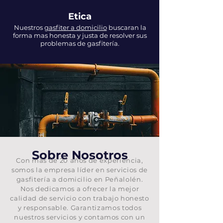
Etica
Nuestros
gasfiter a domicilio
buscaran la
forma mas honesta y justa de resolver sus
problemas de gasfitería.
Sobre Nosotros
Con más de 20 años de experiencia,
somos la empresa líder en servicios de
gasfitería a domicilio en Peñalolén.
Nos dedicamos a ofrecer la mejor
calidad de servicio con trabajo honesto
y responsable. Garantizamos todos
nuestros servicios y contamos con un