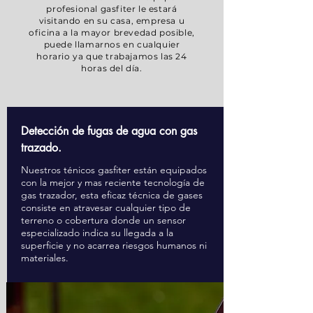
profesional gasfiter le estará
visitando en su casa, empresa u
oficina a la mayor brevedad posible,
puede llamarnos en cualquier
horario ya que trabajamos las 24
horas del día.
Detección de fugas de agua con gas
trazado.
Nuestros ténicos gasfiter están equipados
con la mejor y mas reciente tecnología de
gas trazador, esta eficaz técnica de gases
consiste en atravesar cualquier tipo de
terreno o cobertura donde un sensor
especializado indica su llegada a la
superficie y no acarrea riesgos humanos ni
materiales.