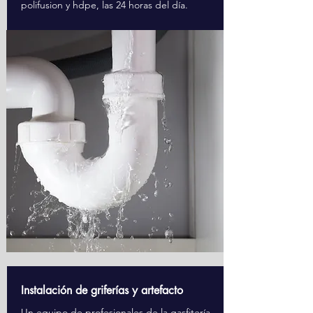
polifusion y hdpe, las 24 horas del día.
Instalación de griferías y artefacto
Un equipo de profesionales de la gasfitería