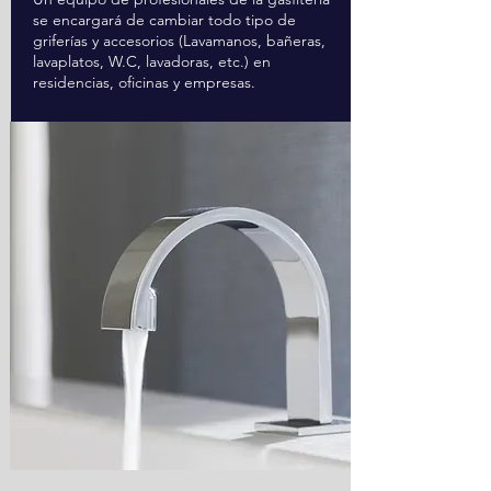
se encargará de cambiar todo tipo de
griferías y accesorios (Lavamanos, bañeras,
lavaplatos, W.C, lavadoras, etc.) en
residencias, oficinas y empresas.