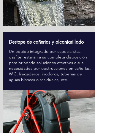
Destape de cañerias y alcantarillado
Un equipo integrado por especialistas
gasfiter estarán a su completa disposición
para brindarle soluciones efectivas a sus
necesidades por obstrucciones en cañerías,
W.C, fregaderos, inodoros, tuberías de
aguas blancas o residuales, etc.