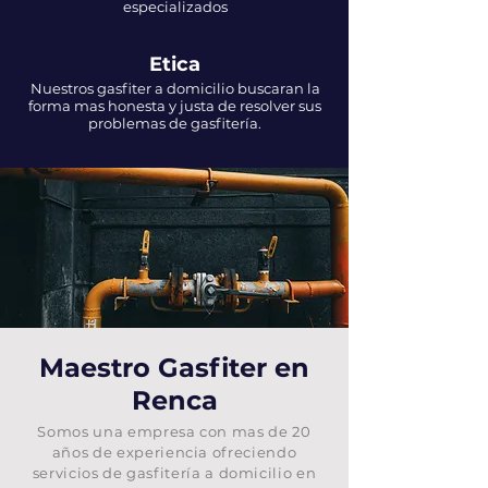
especializados
Etica
Nuestros gasfiter a domicilio buscaran la
forma mas honesta y justa de resolver sus
problemas de gasfitería.
Maestro Gasfiter en
Renca
Somos una empresa con mas de 20
años de experiencia ofreciendo
servicios de gasfitería a domicilio en