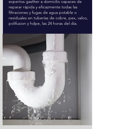
expertos gasfiter a domicilio capaces de
reparar rápida y eficazmente todas las
filtraciones y fugas de agua potable o
residuales en tuberías de cobre, pex, valco,
polifusion y hdpe, las 24 horas del día.