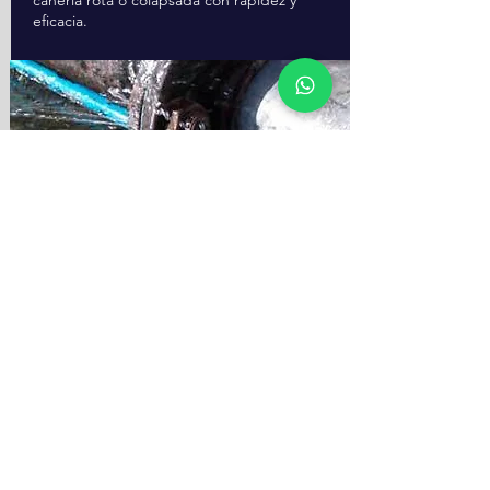
cañería rota o colapsada con rapidez y
eficacia.