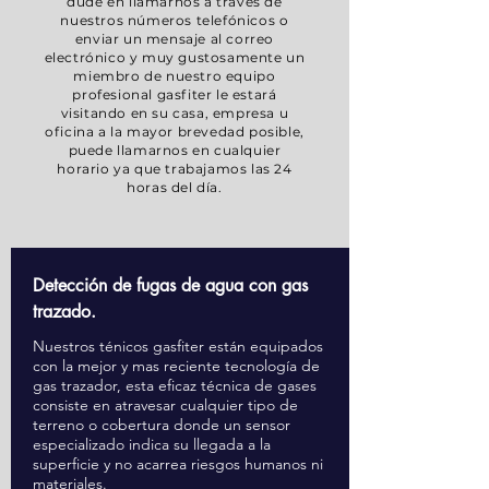
dude en llamarnos a través de
nuestros números telefónicos o
enviar un mensaje al correo
electrónico y muy gustosamente un
miembro de nuestro equipo
profesional gasfiter le estará
visitando en su casa, empresa u
oficina a la mayor brevedad posible,
puede llamarnos en cualquier
horario ya que trabajamos las 24
horas del día.
Detección de fugas de agua con gas
trazado.
Nuestros ténicos gasfiter están equipados
con la mejor y mas reciente tecnología de
gas trazador, esta eficaz técnica de gases
consiste en atravesar cualquier tipo de
terreno o cobertura donde un sensor
especializado indica su llegada a la
superficie y no acarrea riesgos humanos ni
materiales.