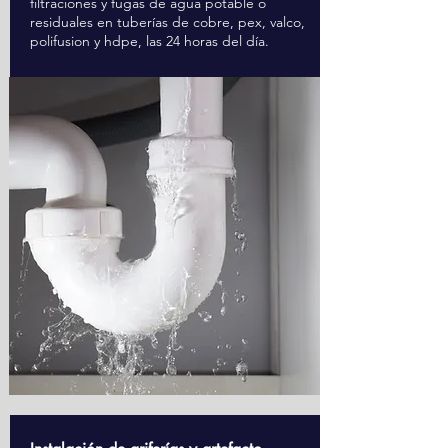
filtraciones y fugas de agua potable o
residuales en tuberías de cobre, pex, valco,
polifusion y hdpe, las 24 horas del día.