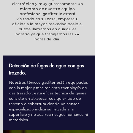
electrónico y muy gustosamente un
miembro de nuestro equipo
profesional gasfiter le estará
visitando en su casa, empresa u
oficina a la mayor brevedad posible,
puede llamarnos en cualquier
horario ya que trabajamos las 24
horas del día.
Detección de fugas de agua con gas
trazado.
Nuestros ténicos gasfiter están equipados
con la mejor y mas reciente tecnología de
gas trazador, esta eficaz técnica de gases
consiste en atravesar cualquier tipo de
terreno o cobertura donde un sensor
especializado indica su llegada a la
superficie y no acarrea riesgos humanos ni
materiales.