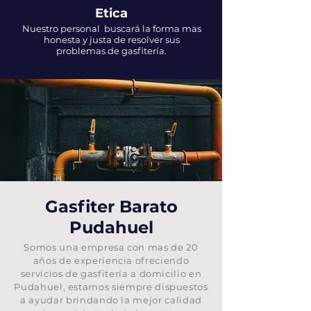
Etica
Nuestro personal buscará la forma mas
honesta y justa de resolver sus
problemas de gasfitería.
Gasfiter Barato
Pudahuel
Somos una empresa con mas de 20
años de experiencia ofreciendo
servicios de gasfitería a domicilio en
Pudahuel
, estamos siempre dispuestos
a ayudar brindando la mejor calidad