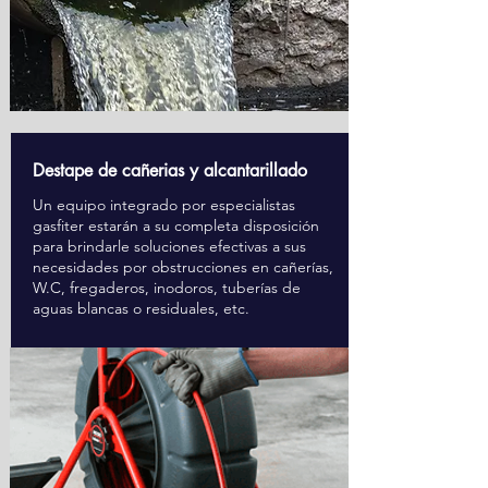
Destape de cañerias y alcantarillado
Un equipo integrado por especialistas
gasfiter estarán a su completa disposición
para brindarle soluciones efectivas a sus
necesidades por obstrucciones en cañerías,
W.C, fregaderos, inodoros, tuberías de
aguas blancas o residuales, etc.